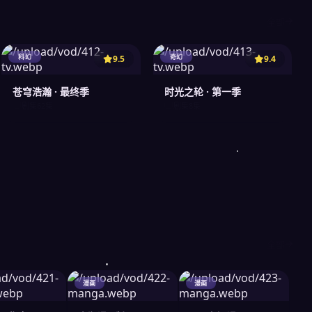
全部
科幻
奇幻
9.5
9.4
苍穹浩瀚 · 最终季
时光之轮 · 第一季
剧集
62集
剧集
8集
全部
漫画
漫画