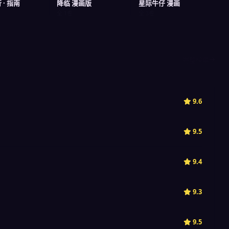
· 指南
降临 漫画版
星际牛仔 漫画
全 1卷
全 3卷
完整榜单
9.6
9.5
9.4
9.3
9.5