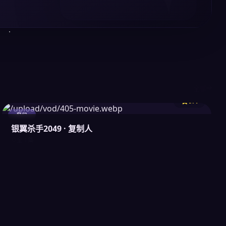
全部
9.4
科幻
银翼杀手2049 · 复制人
全 1集