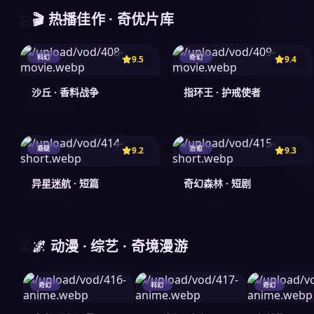
🎬 热播佳作 · 奇优片库
科幻
奇幻
9.5
9.4
沙丘 · 香料战争
指环王 · 护戒使者
2026
2026
电影
电影
悬疑
治愈
9.2
9.3
异星迷航 · 短篇
奇幻森林 · 短剧
短剧
8集
短剧
10集
🌌 动漫 · 综艺 · 奇境漫游
奇幻
科幻
奇幻