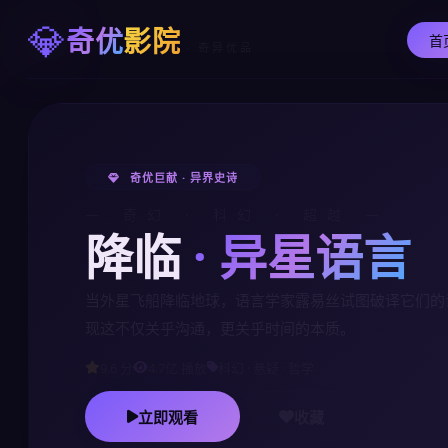
💎
奇优
影院
首
· 奇异优品
奇优巨献 · 异界史诗
— 奇幻 · 科幻 · 超越 —
降临
· 异星语言
当外星飞船降临地球，语言学家露易丝试图破译它们的
现这不仅关乎沟通，更关乎时间的本质。
9.6 分
4.7亿 播放
科幻 · 悬疑 · 哲学
立即观看
收藏