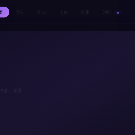
页
奇幻
科幻
电影
剧集
短剧
热
语言，却发