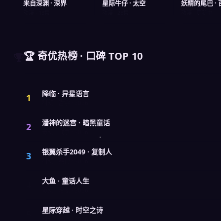
来自深渊 · 深界
星际牛仔 · 太空
妖精的尾巴 ·
动漫 · 13集
动漫 · 26集
动漫 · 更新中
🏆 奇优热榜 · 口碑 TOP 10
降临 · 异星语言
1
科幻 · 哲学 · 2026
潘神的迷宫 · 暗黑童话
2
奇幻 · 战争 · 2026
银翼杀手2049 · 复制人
3
科幻 · 赛博 · 2026
大鱼 · 童话人生
4
奇幻 · 治愈 · 2026
星际穿越 · 时空之诗
5
科幻 · 冒险 · 2026