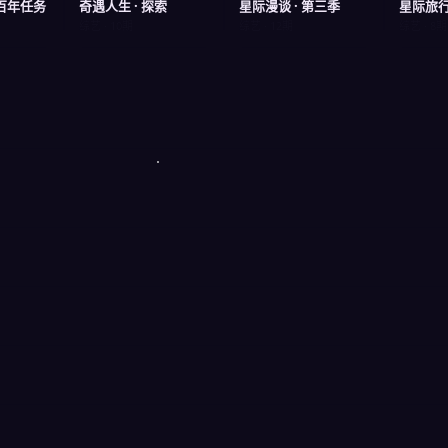
 百年任务
奇遇人生 · 探索
星际漫谈 · 第三季
星际旅行 
综艺 · 10期
综艺 · 12期
综艺 · 8期