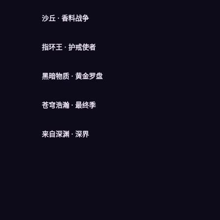
沙丘 · 香料战争
6
科幻 · 史诗 · 2026
指环王 · 护戒使者
7
奇幻 · 冒险 · 2026
黑暗物质 · 黄金罗盘
8
奇幻 · 剧集 · 2026
苍穹浩瀚 · 最终季
9
科幻 · 悬疑 · 2026
来自深渊 · 深界
10
奇幻 · 动漫 · 2026