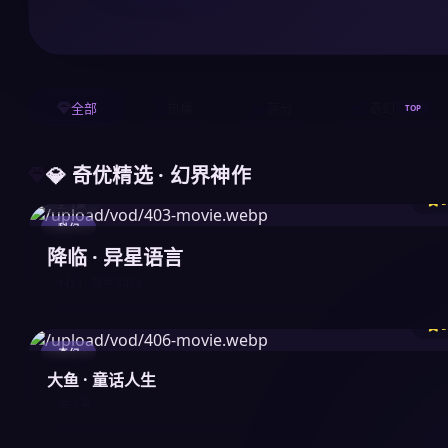
全部
热播
高分
奇幻
TOP
💎 奇优精选 · 幻界神作
9
全 1集
科幻
降临 · 异星语言
2026
科幻 · 哲学
9
奇幻
大鱼 · 童话人生
全 1集