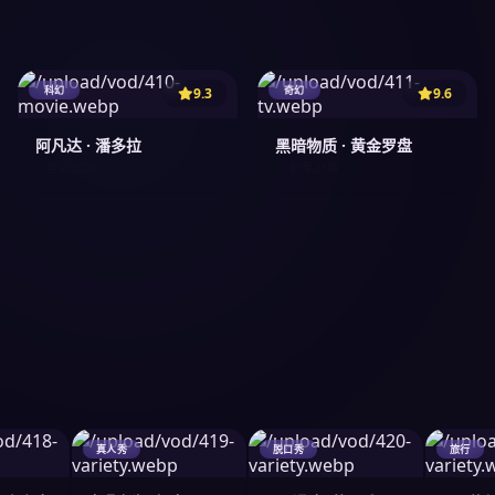
科幻
奇幻
9.3
9.6
阿凡达 · 潘多拉
黑暗物质 · 黄金罗盘
2026
电影
剧集
23集
真人秀
脱口秀
旅行