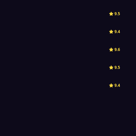
9.5
9.4
9.6
9.5
9.4