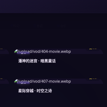
科幻
悬疑
治愈
.6
9.5
奇幻
潘神的迷宫 · 暗黑童话
全 1集
.3
9.5
科幻
星际穿越 · 时空之诗
全 1集